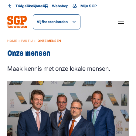
Toegankelijkheid
Toegankelijkheid
Zoeken
Webshop
Mijn SGP
Lettergrootte
Vijfheerenlanden
SLUITEN
HOME
PARTIJ
ONZE MENSEN
Onze mensen
Maak kennis met onze lokale mensen.